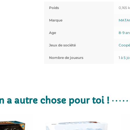
Poids
0,165 
Marque
MATA
Age
8-9 an
Jeux de société
Coopér
Nombre de joueurs
1 à 5 j
n a autre chose pour toi !