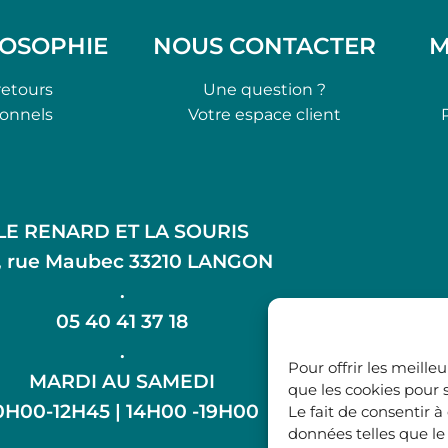
LOSOPHIE
NOUS CONTACTER
M
retours
Une question ?
ionnels
Votre espace client
LE RENARD ET LA SOURIS
, rue Maubec 33210 LANGON
.
05 40 41 37 18
.
Pour offrir les meille
MARDI AU SAMEDI
que les cookies pour 
0H00-12H45 | 14H00 -19H00
Le fait de consentir 
données telles que l