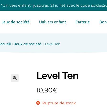
e "Univers enfant" jusqu'au 21 juillet avec le code soldes2
Jeux de société
Univers enfant
Carterie
Bon
ccueil
Jeux de société
Level Ten
Level Ten
10,90
€
Rupture de stock