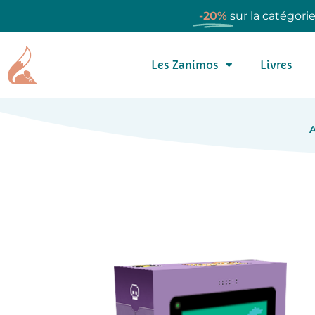
-20%
sur la catégori
Les Zanimos
Livres
A