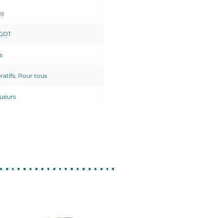
kg
GOT
s
atifs
,
Pour tous
oueurs