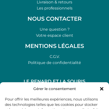
Livraison & retours
Les professionnels
NOUS CONTACTER
Une question ?
Votre espace client
MENTIONS LÉGALES
C.G.V.
Politique de confidentialité
LE RENARD ET LA SOURIS
48, rue Maubec 33210 LANGON
Gérer le consentement
.
Pour offrir les meilleures expériences, nous utilisons
05 40 41 37 18
des technologies telles que les cookies pour stocker