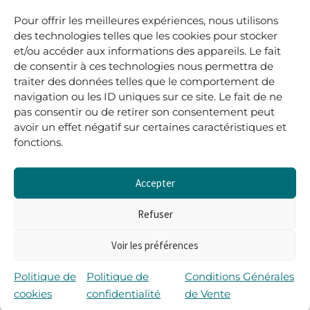
.
Pour offrir les meilleures expériences, nous utilisons
05 40 41 37 18
des technologies telles que les cookies pour stocker
et/ou accéder aux informations des appareils. Le fait
.
de consentir à ces technologies nous permettra de
MARDI AU SAMEDI
traiter des données telles que le comportement de
10H00-12H45 | 14H00 -19H00
navigation ou les ID uniques sur ce site. Le fait de ne
pas consentir ou de retirer son consentement peut
avoir un effet négatif sur certaines caractéristiques et
boutique@lerenardetlasouris.com
fonctions.
Accepter
0
0,00
€
Refuser
Voir les préférences
Tous droits réservés © Le Renard et la Souris –
Propulsé par Wordpress & Piloté par
l’agence Les 2
Politique de
Politique de
Conditions Générales
Rives
cookies
confidentialité
de Vente