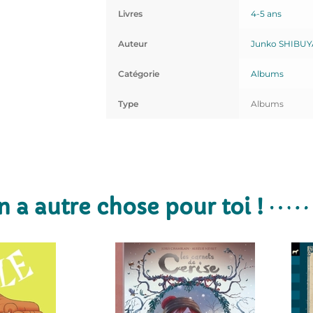
Livres
4-5 ans
Auteur
Junko SHIBUY
Catégorie
Albums
Type
Albums
n a autre chose pour toi !