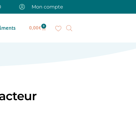
0
Mon compte
0
iments
0,00
€
facteur