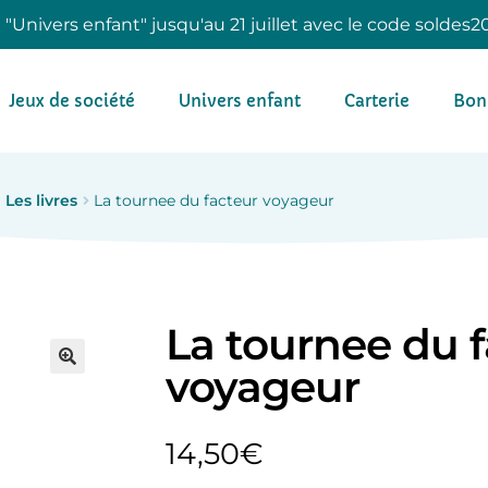
e "Univers enfant" jusqu'au 21 juillet avec le code soldes2
Jeux de société
Univers enfant
Carterie
Bon
Les livres
La tournee du facteur voyageur
La tournee du 
voyageur
14,50
€