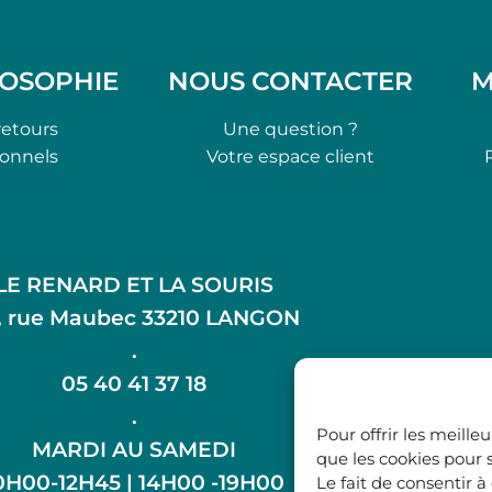
LOSOPHIE
NOUS CONTACTER
M
retours
Une question ?
ionnels
Votre espace client
LE RENARD ET LA SOURIS
, rue Maubec 33210 LANGON
.
05 40 41 37 18
.
Pour offrir les meille
MARDI AU SAMEDI
que les cookies pour 
0H00-12H45 | 14H00 -19H00
Le fait de consentir 