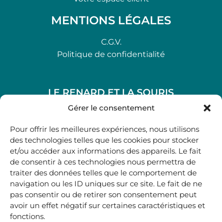
MENTIONS LÉGALES
C.G.V.
Politique de confidentialité
LE RENARD ET LA SOURIS
48, rue Maubec 33210 LANGON
Gérer le consentement
.
Pour offrir les meilleures expériences, nous utilisons
05 40 41 37 18
des technologies telles que les cookies pour stocker
et/ou accéder aux informations des appareils. Le fait
.
de consentir à ces technologies nous permettra de
MARDI AU SAMEDI
traiter des données telles que le comportement de
10H00-12H45 | 14H00 -19H00
navigation ou les ID uniques sur ce site. Le fait de ne
pas consentir ou de retirer son consentement peut
avoir un effet négatif sur certaines caractéristiques et
boutique@lerenardetlasouris.com
fonctions.