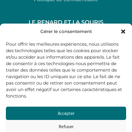
LE RENARD ET LA SOURIS
48, rue Maubec 33210 LANGON
Gérer le consentement
.
Pour offrir les meilleures expériences, nous utilisons
05 40 41 37 18
des technologies telles que les cookies pour stocker
et/ou accéder aux informations des appareils. Le fait
.
de consentir à ces technologies nous permettra de
MARDI AU SAMEDI
traiter des données telles que le comportement de
10H00-12H45 | 14H00 -19H00
navigation ou les ID uniques sur ce site. Le fait de ne
pas consentir ou de retirer son consentement peut
avoir un effet négatif sur certaines caractéristiques et
boutique@lerenardetlasouris.com
fonctions.
Accepter
0
0,00
€
Refuser