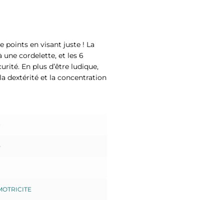
e points en visant juste ! La
 une cordelette, et les 6
rité. En plus d’être ludique,
la dextérité et la concentration
g
D
MOTRICITE