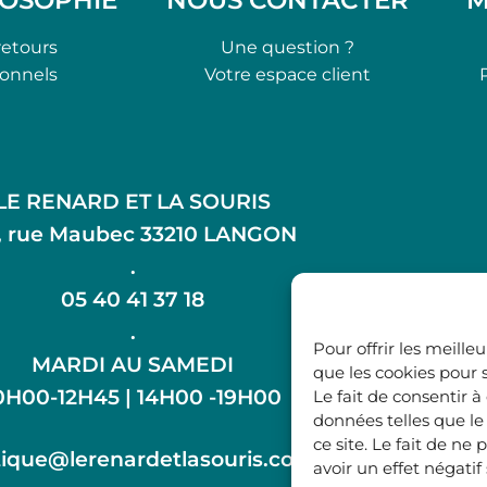
retours
Une question ?
ionnels
Votre espace client
LE RENARD ET LA SOURIS
, rue Maubec 33210 LANGON
.
05 40 41 37 18
.
Pour offrir les meille
MARDI AU SAMEDI
que les cookies pour 
0H00-12H45 | 14H00 -19H00
Le fait de consentir 
données telles que l
ce site. Le fait de n
ique@lerenardetlasouris.com
avoir un effet négatif