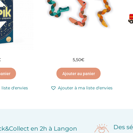
€
5,50
€
panier
Ajouter au panier
liste d'envies
Ajouter à ma liste d'envies
Des sé
ick&Collect en 2h à Langon