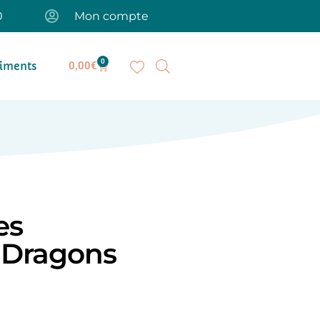
0
Mon compte
0
iments
0,00
€
es
 Dragons