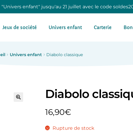
e "Univers enfant" jusqu'au 21 juillet avec le code soldes2
Jeux de société
Univers enfant
Carterie
Bon
eil
Univers enfant
Diabolo classique
Diabolo classi
16,90
€
Rupture de stock