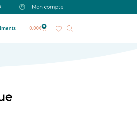
0
Mon compte
0
iments
0,00
€
que