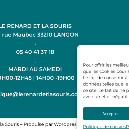
LE RENARD ET LA SOURIS
, rue Maubec 33210 LANGON
.
05 40 41 37 18
.
Pour offrir les meille
MARDI AU SAMEDI
que les cookies pour 
0H00-12H45 | 14H00 -19H00
Le fait de consentir 
données telles que l
ce site. Le fait de n
ique@lerenardetlasouris.com
avoir un effet négatif
Accepter
la Souris – Propulsé par Wordpress & Piloté par
l’agence 
Politique de cookies
P