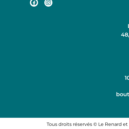
48
1
bout
Tous droits réservés © Le Renard et 