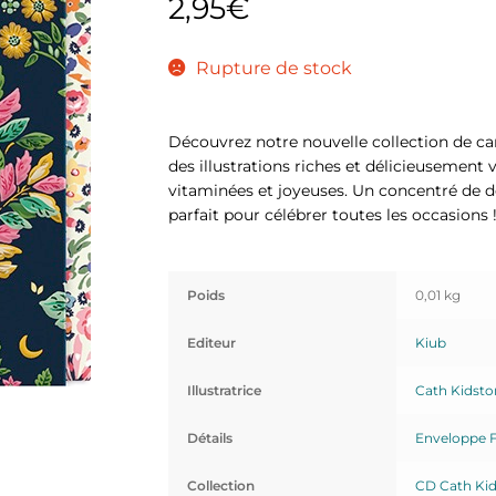
2,95
€
Rupture de stock
Découvrez notre nouvelle collection de car
des illustrations riches et délicieusement 
vitaminées et joyeuses. Un concentré de dou
parfait pour célébrer toutes les occasions 
Poids
0,01 kg
Editeur
Kiub
Illustratrice
Cath Kidsto
Détails
Enveloppe 
Collection
CD Cath Ki