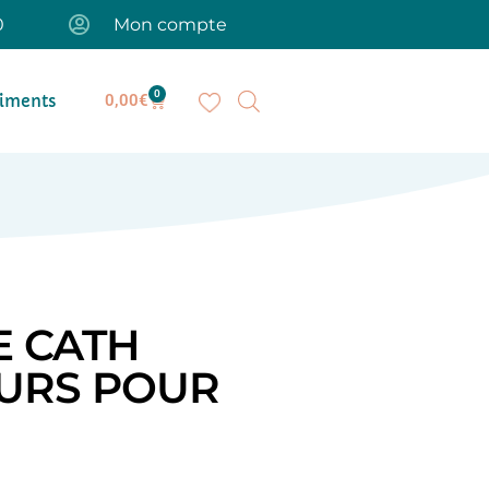
0
Mon compte
0
iments
0,00
€
E CATH
EURS POUR