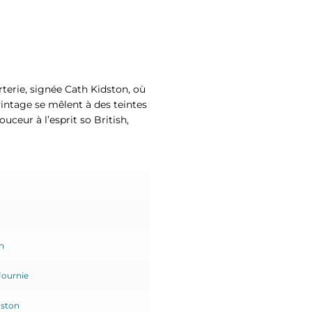
terie, signée Cath Kidston, où
vintage se mêlent à des teintes
ceur à l’esprit so British,
!
n
Fournie
dston