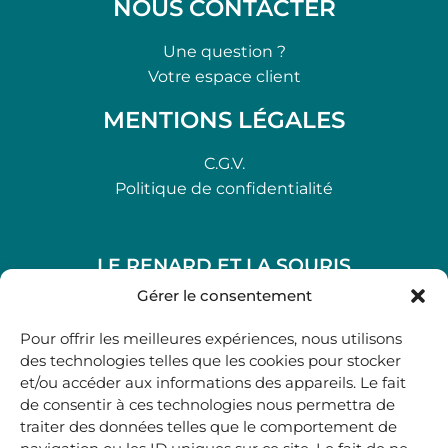
NOUS CONTACTER
Une question ?
Votre espace client
MENTIONS LÉGALES
C.G.V.
Politique de confidentialité
LE RENARD ET LA SOURIS
48, rue Maubec 33210 LANGON
Gérer le consentement
.
Pour offrir les meilleures expériences, nous utilisons
05 40 41 37 18
des technologies telles que les cookies pour stocker
et/ou accéder aux informations des appareils. Le fait
.
de consentir à ces technologies nous permettra de
MARDI AU SAMEDI
traiter des données telles que le comportement de
10H00-12H45 | 14H00 -19H00