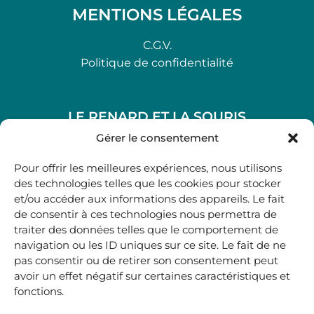
MENTIONS LÉGALES
C.G.V.
Politique de confidentialité
LE RENARD ET LA SOURIS
48, rue Maubec 33210 LANGON
Gérer le consentement
.
Pour offrir les meilleures expériences, nous utilisons
05 40 41 37 18
des technologies telles que les cookies pour stocker
et/ou accéder aux informations des appareils. Le fait
.
de consentir à ces technologies nous permettra de
MARDI AU SAMEDI
traiter des données telles que le comportement de
10H00-12H45 | 14H00 -19H00
navigation ou les ID uniques sur ce site. Le fait de ne
pas consentir ou de retirer son consentement peut
avoir un effet négatif sur certaines caractéristiques et
boutique@lerenardetlasouris.com
fonctions.