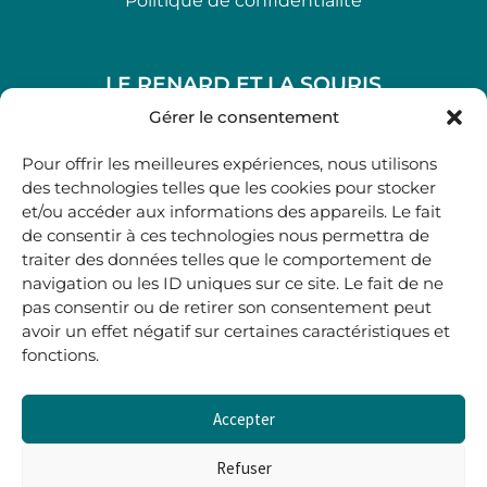
Politique de confidentialité
LE RENARD ET LA SOURIS
48, rue Maubec 33210 LANGON
Gérer le consentement
.
Pour offrir les meilleures expériences, nous utilisons
05 40 41 37 18
des technologies telles que les cookies pour stocker
et/ou accéder aux informations des appareils. Le fait
.
de consentir à ces technologies nous permettra de
MARDI AU SAMEDI
traiter des données telles que le comportement de
10H00-12H45 | 14H00 -19H00
navigation ou les ID uniques sur ce site. Le fait de ne
pas consentir ou de retirer son consentement peut
avoir un effet négatif sur certaines caractéristiques et
boutique@lerenardetlasouris.com
fonctions.
Accepter
0
0,00
€
Refuser