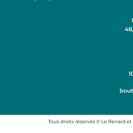
48
1
bout
Tous droits réservés © Le Renard et 