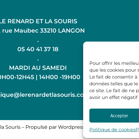
LE RENARD ET LA SOURIS
, rue Maubec 33210 LANGON
.
05 40 41 37 18
.
Pour offrir les meille
MARDI AU SAMEDI
que les cookies pour 
0H00-12H45 | 14H00 -19H00
Le fait de consentir 
données telles que l
ce site. Le fait de n
ique@lerenardetlasouris.com
avoir un effet négatif
Accepter
la Souris – Propulsé par Wordpress & Piloté par
l’agence 
Politique de cookies
P