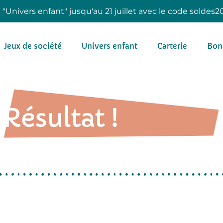
e "Univers enfant" jusqu'au 21 juillet avec le code soldes2
Jeux de société
Univers enfant
Carterie
Bon
Résultat !