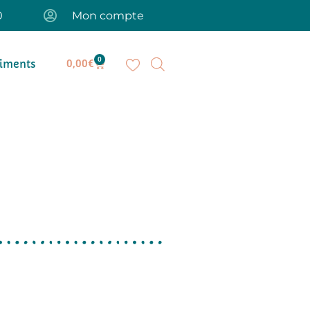
0
Mon compte
0
iments
0,00
€