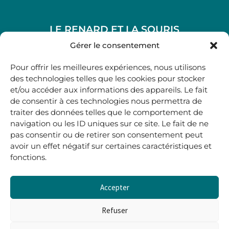
LE RENARD ET LA SOURIS
48, rue Maubec 33210 LANGON
Gérer le consentement
.
Pour offrir les meilleures expériences, nous utilisons
05 40 41 37 18
des technologies telles que les cookies pour stocker
et/ou accéder aux informations des appareils. Le fait
.
de consentir à ces technologies nous permettra de
MARDI AU SAMEDI
traiter des données telles que le comportement de
10H00-12H45 | 14H00 -19H00
navigation ou les ID uniques sur ce site. Le fait de ne
pas consentir ou de retirer son consentement peut
avoir un effet négatif sur certaines caractéristiques et
boutique@lerenardetlasouris.com
fonctions.
Accepter
0
0,00
€
Refuser