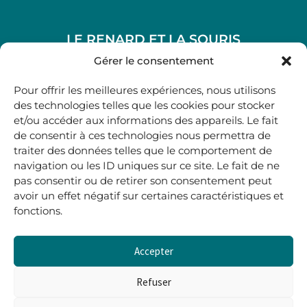
LE RENARD ET LA SOURIS
48, rue Maubec 33210 LANGON
Gérer le consentement
.
Pour offrir les meilleures expériences, nous utilisons
05 40 41 37 18
des technologies telles que les cookies pour stocker
et/ou accéder aux informations des appareils. Le fait
.
de consentir à ces technologies nous permettra de
MARDI AU SAMEDI
traiter des données telles que le comportement de
10H00-12H45 | 14H00 -19H00
navigation ou les ID uniques sur ce site. Le fait de ne
pas consentir ou de retirer son consentement peut
avoir un effet négatif sur certaines caractéristiques et
boutique@lerenardetlasouris.com
fonctions.
Accepter
0
0,00
€
Refuser