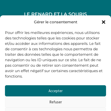
LE RENARD ET LA SOURIS
48, rue Maubec 33210 LANGON
Gérer le consentement
.
Pour offrir les meilleures expériences, nous utilisons
05 40 41 37 18
des technologies telles que les cookies pour stocker
et/ou accéder aux informations des appareils. Le fait
.
de consentir à ces technologies nous permettra de
MARDI AU SAMEDI
traiter des données telles que le comportement de
10H00-12H45 | 14H00 -19H00
navigation ou les ID uniques sur ce site. Le fait de ne
pas consentir ou de retirer son consentement peut
avoir un effet négatif sur certaines caractéristiques et
boutique@lerenardetlasouris.com
fonctions.
Accepter
0
0,00
€
Refuser