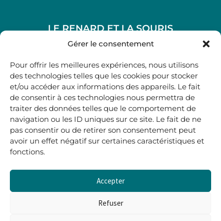
LE RENARD ET LA SOURIS
48, rue Maubec 33210 LANGON
Gérer le consentement
.
Pour offrir les meilleures expériences, nous utilisons
05 40 41 37 18
des technologies telles que les cookies pour stocker
et/ou accéder aux informations des appareils. Le fait
.
de consentir à ces technologies nous permettra de
MARDI AU SAMEDI
traiter des données telles que le comportement de
10H00-12H45 | 14H00 -19H00
navigation ou les ID uniques sur ce site. Le fait de ne
pas consentir ou de retirer son consentement peut
avoir un effet négatif sur certaines caractéristiques et
boutique@lerenardetlasouris.com
fonctions.
Accepter
0
0,00
€
Refuser