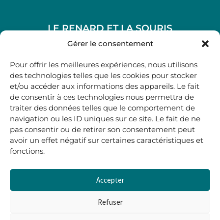
LE RENARD ET LA SOURIS
48, rue Maubec 33210 LANGON
Gérer le consentement
.
Pour offrir les meilleures expériences, nous utilisons
05 40 41 37 18
des technologies telles que les cookies pour stocker
et/ou accéder aux informations des appareils. Le fait
.
de consentir à ces technologies nous permettra de
MARDI AU SAMEDI
traiter des données telles que le comportement de
10H00-12H45 | 14H00 -19H00
navigation ou les ID uniques sur ce site. Le fait de ne
pas consentir ou de retirer son consentement peut
avoir un effet négatif sur certaines caractéristiques et
boutique@lerenardetlasouris.com
fonctions.
Accepter
0
0,00
€
Refuser