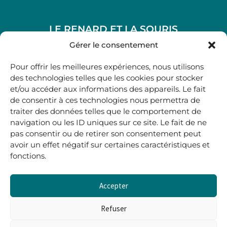
LE RENARD ET LA SOURIS
48, rue Maubec 33210 LANGON
Gérer le consentement
.
Pour offrir les meilleures expériences, nous utilisons
05 40 41 37 18
des technologies telles que les cookies pour stocker
et/ou accéder aux informations des appareils. Le fait
.
de consentir à ces technologies nous permettra de
MARDI AU SAMEDI
traiter des données telles que le comportement de
10H00-12H45 | 14H00 -19H00
navigation ou les ID uniques sur ce site. Le fait de ne
pas consentir ou de retirer son consentement peut
avoir un effet négatif sur certaines caractéristiques et
boutique@lerenardetlasouris.com
fonctions.
Accepter
0
0,00
€
Refuser