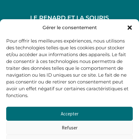
LE RENARD ET LA SOURIS
48, rue Maubec 33210 LANGON
Gérer le consentement
.
Pour offrir les meilleures expériences, nous utilisons
05 40 41 37 18
des technologies telles que les cookies pour stocker
et/ou accéder aux informations des appareils. Le fait
.
de consentir à ces technologies nous permettra de
MARDI AU SAMEDI
traiter des données telles que le comportement de
10H00-12H45 | 14H00 -19H00
navigation ou les ID uniques sur ce site. Le fait de ne
pas consentir ou de retirer son consentement peut
avoir un effet négatif sur certaines caractéristiques et
boutique@lerenardetlasouris.com
fonctions.
Accepter
0
0,00
€
Refuser