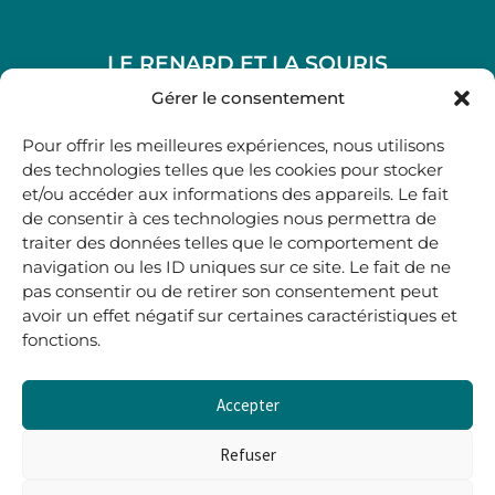
LE RENARD ET LA SOURIS
48, rue Maubec 33210 LANGON
Gérer le consentement
.
Pour offrir les meilleures expériences, nous utilisons
05 40 41 37 18
des technologies telles que les cookies pour stocker
et/ou accéder aux informations des appareils. Le fait
.
de consentir à ces technologies nous permettra de
MARDI AU SAMEDI
traiter des données telles que le comportement de
10H00-12H45 | 14H00 -19H00
navigation ou les ID uniques sur ce site. Le fait de ne
pas consentir ou de retirer son consentement peut
avoir un effet négatif sur certaines caractéristiques et
boutique@lerenardetlasouris.com
fonctions.
Accepter
0
0,00
€
Refuser