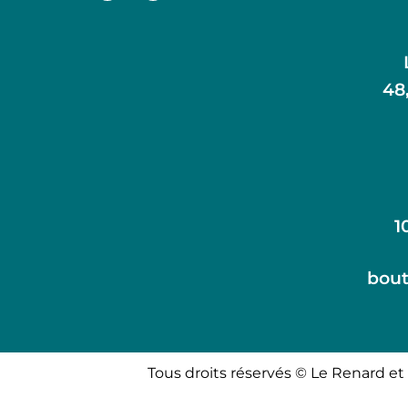
48
1
bout
Tous droits réservés © Le Renard et 