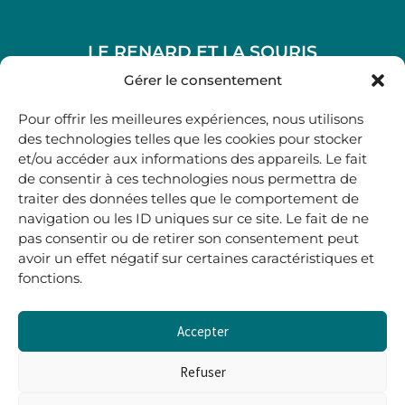
LE RENARD ET LA SOURIS
48, rue Maubec 33210 LANGON
Gérer le consentement
.
Pour offrir les meilleures expériences, nous utilisons
05 40 41 37 18
des technologies telles que les cookies pour stocker
et/ou accéder aux informations des appareils. Le fait
.
de consentir à ces technologies nous permettra de
MARDI AU SAMEDI
traiter des données telles que le comportement de
10H00-12H45 | 14H00 -19H00
navigation ou les ID uniques sur ce site. Le fait de ne
pas consentir ou de retirer son consentement peut
avoir un effet négatif sur certaines caractéristiques et
boutique@lerenardetlasouris.com
fonctions.
Accepter
0
0,00
€
Refuser